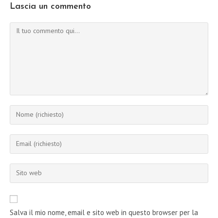
Lascia un commento
Commento
Inserisci
il
tuo
Inserisci
nome
il
o
tuo
Inserisci
nome
indirizzo
l'URL
utente
email
del
per
per
sito
commentare
Salva il mio nome, email e sito web in questo browser per la
commentare
web