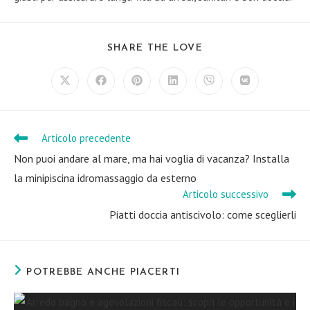
SHARE
SHARE THE LOVE
THIS
CONTENT
Opens
Opens
Opens
Opens
Opens
Opens
in
in
in
in
in
in
a
a
a
a
a
a
new
new
new
new
new
new
window
window
window
window
window
window
Articolo precedente
Leggi
altri
Non puoi andare al mare, ma hai voglia di vacanza? Installa
articoli
la minipiscina idromassaggio da esterno
Articolo successivo
Piatti doccia antiscivolo: come sceglierli
POTREBBE ANCHE PIACERTI