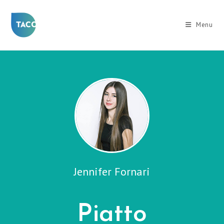
Salta
al
Menu
contenuto
Jennifer Fornari
Piatto