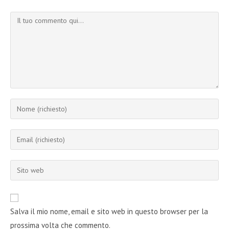
Commento
Inserisci
il
tuo
Inserisci
nome
il
o
tuo
Inserisci
nome
indirizzo
l'URL
utente
email
del
per
per
sito
commentare
Salva il mio nome, email e sito web in questo browser per la
commentare
web
prossima volta che commento.