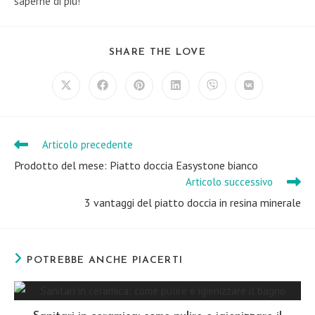
saperne di più!
SHARE
SHARE THE LOVE
THIS
CONTENT
Opens
Opens
Opens
Opens
Opens
Opens
in
in
in
in
in
in
a
a
a
a
a
a
new
new
new
new
new
new
window
window
window
window
window
window
Articolo precedente
Leggi
altri
Prodotto del mese: Piatto doccia Easystone bianco
articoli
Articolo successivo
3 vantaggi del piatto doccia in resina minerale
POTREBBE ANCHE PIACERTI