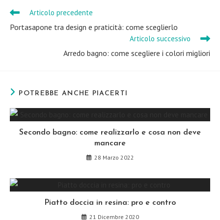
window
window
window
window
window
window
Articolo precedente
Leggi
altri
Portasapone tra design e praticità: come sceglierlo
articoli
Articolo successivo
Arredo bagno: come scegliere i colori migliori
POTREBBE ANCHE PIACERTI
Secondo bagno: come realizzarlo e cosa non deve
mancare
28 Marzo 2022
Piatto doccia in resina: pro e contro
21 Dicembre 2020