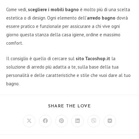
Come vedi,
scegliere i mobili bagno
è molto più di una scelta
estetica o di design. Ogni elemento dell’
arredo bagno
dovrà
essere pratico e funzionale per assicurare a chi vive ogni
giorno questa stanza della casa igiene, ordine e massimo
comfort.
Il consiglio è quello di cercare sul
sito Tacoshop.it
la
soluzione di arredo più adatta a te, sulla base della tua
personalità e delle caratteristiche e stile che vuoi dare al tuo
bagno.
SHARE
SHARE THE LOVE
THIS
CONTENT
Opens
Opens
Opens
Opens
Opens
Opens
in
in
in
in
in
in
a
a
a
a
a
a
new
new
new
new
new
new