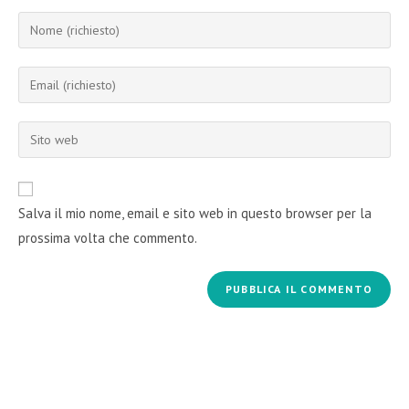
Inserisci
il
tuo
Inserisci
nome
il
o
tuo
Inserisci
nome
indirizzo
l'URL
utente
email
del
per
per
sito
commentare
Salva il mio nome, email e sito web in questo browser per la
commentare
web
prossima volta che commento.
(facoltativo)