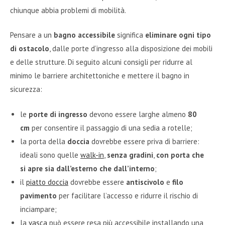
chiunque abbia problemi di mobilità.
Pensare a un
bagno accessibile
significa
eliminare ogni tipo
di ostacolo
, dalle porte d’ingresso alla disposizione dei mobili
e delle strutture. Di seguito alcuni consigli per ridurre al
minimo le barriere architettoniche e mettere il bagno in
sicurezza:
le
porte di ingresso
devono essere larghe almeno
80
cm
per consentire il passaggio di una sedia a rotelle;
la porta della
doccia
dovrebbe essere priva di barriere:
ideali sono quelle
walk-in
,
senza gradini
,
con porta che
si apre sia dall’esterno che dall’interno
;
il
piatto doccia
dovrebbe essere
antiscivolo
e
filo
pavimento
per facilitare l’accesso e ridurre il rischio di
inciampare;
la
vasca
può essere resa più accessibile installando una