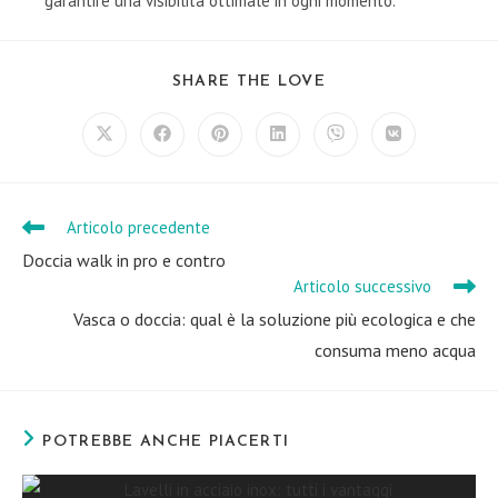
garantire una visibilità ottimale in ogni momento.
SHARE
SHARE THE LOVE
THIS
CONTENT
Opens
Opens
Opens
Opens
Opens
Opens
in
in
in
in
in
in
a
a
a
a
a
a
new
new
new
new
new
new
window
window
window
window
window
window
Articolo precedente
Leggi
altri
Doccia walk in pro e contro
articoli
Articolo successivo
Vasca o doccia: qual è la soluzione più ecologica e che
consuma meno acqua
POTREBBE ANCHE PIACERTI