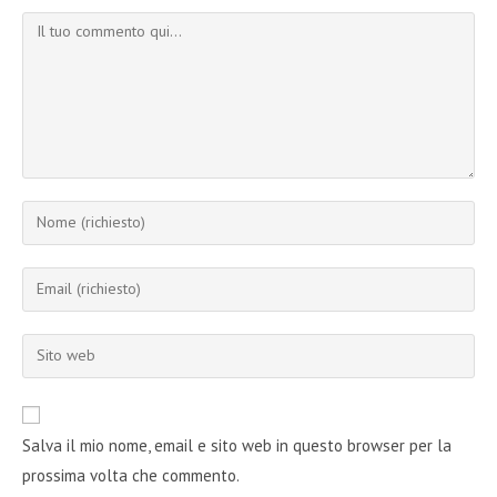
Commento
Inserisci
il
tuo
Inserisci
nome
il
o
tuo
Inserisci
nome
indirizzo
l'URL
utente
email
del
per
per
sito
commentare
Salva il mio nome, email e sito web in questo browser per la
commentare
web
prossima volta che commento.
(facoltativo)