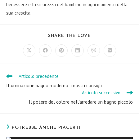
benessere e la sicurezza del bambino in ogni momento della
sua crescita.
SHARE
SHARE THE LOVE
THIS
CONTENT
Opens
Opens
Opens
Opens
Opens
Opens
in
in
in
in
in
in
a
a
a
a
a
a
new
new
new
new
new
new
window
window
window
window
window
window
Articolo precedente
Leggi
altri
Illuminazione bagno moderno: i nostri consigli
articoli
Articolo successivo
Il potere del colore nell’arredare un bagno piccolo
POTREBBE ANCHE PIACERTI