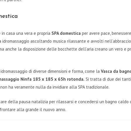
mestica
 in casa una vera e propria
SPA domestica
per avere pace, benessere 
 idromassaggio ascoltando musica rilassante e avvolti nell’abbraccio 
ma anche la disposizione delle bocchette dell’aria creano un vero e p
 idromassaggio di diverse dimensioni e forma, come la
Vasca da bagno
massaggio Ninfa 185 x 185 x 65h rotonda.
Si tratta di due dei tant
non ha veramente nulla da invidiare alla SPA tradizionale.
tare della pausa natalizia per rilassarsi e concedersi un bagno cald
affrontare alla grande il nuovo anno.