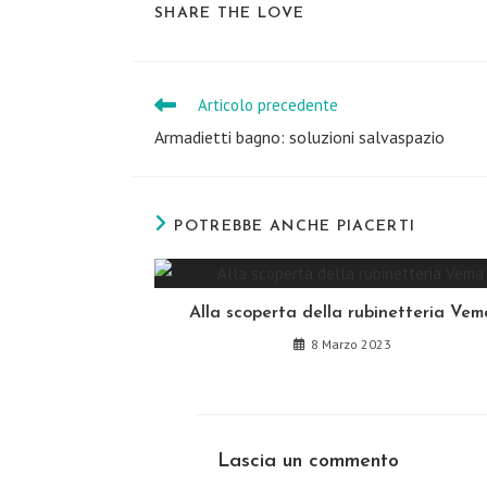
SHARE
SHARE THE LOVE
THIS
CONTENT
Articolo precedente
Leggi
altri
Armadietti bagno: soluzioni salvaspazio
articoli
POTREBBE ANCHE PIACERTI
Alla scoperta della rubinetteria Vem
8 Marzo 2023
Lascia un commento