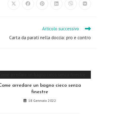
Opens
Opens
Opens
Opens
Opens
Opens
in
in
in
in
in
in
a
a
a
a
a
a
new
new
new
new
new
new
window
window
window
window
window
window
Articolo successivo
Carta da parati nella doccia: pro e contro
Come arredare un bagno cieco senza
finestre
18 Gennaio 2022