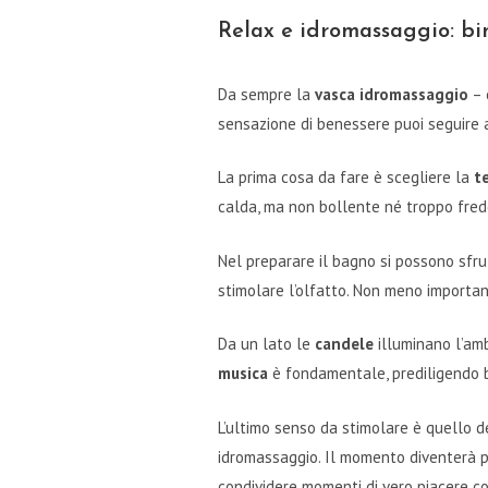
Relax e idromassaggio: bi
Da sempre la
vasca idromassaggio
– 
sensazione di benessere puoi seguire a
La prima cosa da fare è scegliere la
t
calda, ma non bollente né troppo fredd
Nel preparare il bagno si possono sfrutt
stimolare l’olfatto. Non meno importa
Da un lato le
candele
illuminano l’am
musica
è fondamentale, prediligendo br
L’ultimo senso da stimolare è quello 
idromassaggio. Il momento diventerà p
condividere momenti di vero piacere con