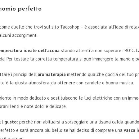
nomio perfetto
come quelle che trovi sul sito Tacoshop – è associata all’idea di rela
lcuni accorgimenti.
emperatura ideale dell’acqua
stando attenti a non superare i 40°C. L
a. Per testare la corretta temperatura si può immergere la mano e pa
are i principi dell’
aromaterapia
mettendo qualche goccia del tuo pr
nte è la giusta atmosfera, da ottenere con candele e buona musica.
biente in modo delicato e sostituiscono le luci elettriche con un immed
ani lenti e note dolci e delicate.
del
gusto
: perché non abituarsi a sorseggiare una tisana calda quando
erfetto e sarà ancora più bello se hai deciso di comprare una
vasca 
 il partner.