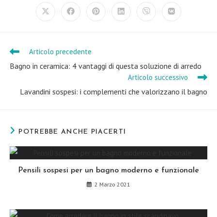
CONTENT
Opens
Opens
Opens
Opens
Opens
Opens
in
in
in
in
in
in
a
a
a
a
a
a
new
new
new
new
new
new
window
window
window
window
window
window
Articolo precedente
Leggi
altri
Bagno in ceramica: 4 vantaggi di questa soluzione di arredo
articoli
Articolo successivo
Lavandini sospesi: i complementi che valorizzano il bagno
POTREBBE ANCHE PIACERTI
Pensili sospesi per un bagno moderno e funzionale
2 Marzo 2021