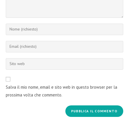
Inserisci
il
tuo
Inserisci
nome
il
o
tuo
Inserisci
nome
indirizzo
l'URL
utente
email
del
per
per
sito
commentare
Salva il mio nome, email e sito web in questo browser per la
commentare
web
prossima volta che commento.
(facoltativo)