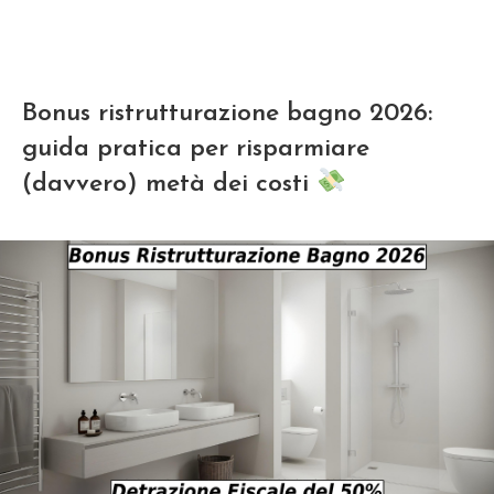
Bonus ristrutturazione bagno 2026:
guida pratica per risparmiare
(davvero) metà dei costi