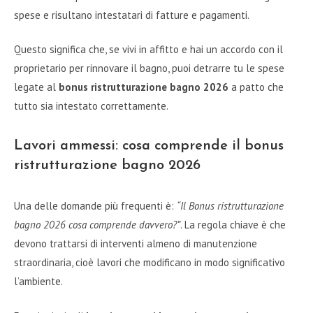
spese e risultano intestatari di fatture e pagamenti.
Questo significa che, se vivi in affitto e hai un accordo con il
proprietario per rinnovare il bagno, puoi detrarre tu le spese
legate al
bonus ristrutturazione bagno 2026
a patto che
tutto sia intestato correttamente.
Lavori ammessi: cosa comprende il bonus
ristrutturazione bagno 2026
Una delle domande più frequenti è:
“Il Bonus ristrutturazione
bagno 2026 cosa comprende davvero?”
. La regola chiave è che
devono trattarsi di interventi almeno di manutenzione
straordinaria, cioè lavori che modificano in modo significativo
l’ambiente.