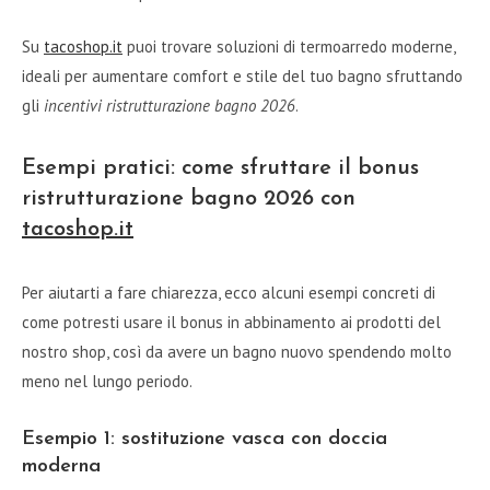
Su
tacoshop.it
puoi trovare soluzioni di termoarredo moderne,
ideali per aumentare comfort e stile del tuo bagno sfruttando
gli
incentivi ristrutturazione bagno 2026
.
Esempi pratici: come sfruttare il bonus
ristrutturazione bagno 2026 con
tacoshop.it
Per aiutarti a fare chiarezza, ecco alcuni esempi concreti di
come potresti usare il bonus in abbinamento ai prodotti del
nostro shop, così da avere un bagno nuovo spendendo molto
meno nel lungo periodo.
Esempio 1: sostituzione vasca con doccia
moderna