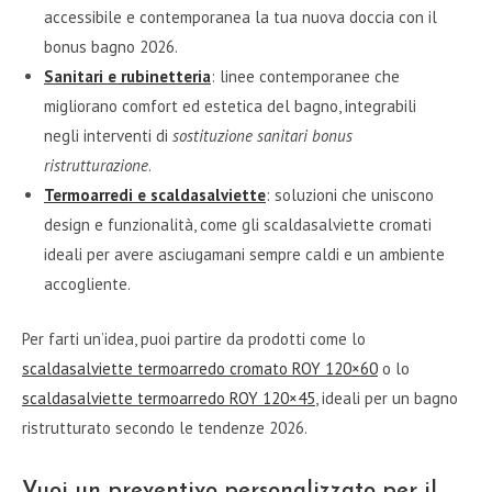
accessibile e contemporanea la tua nuova doccia con il
bonus bagno 2026.
Sanitari e rubinetteria
: linee contemporanee che
migliorano comfort ed estetica del bagno, integrabili
negli interventi di
sostituzione sanitari bonus
ristrutturazione
.
Termoarredi e scaldasalviette
: soluzioni che uniscono
design e funzionalità, come gli scaldasalviette cromati
ideali per avere asciugamani sempre caldi e un ambiente
accogliente.
Per farti un’idea, puoi partire da prodotti come lo
scaldasalviette termoarredo cromato ROY 120×60
o lo
scaldasalviette termoarredo ROY 120×45
, ideali per un bagno
ristrutturato secondo le tendenze 2026.
Vuoi un preventivo personalizzato per il