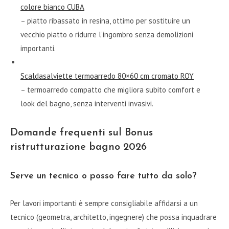
colore bianco CUBA
– piatto ribassato in resina, ottimo per sostituire un
vecchio piatto o ridurre l’ingombro senza demolizioni
importanti.
Scaldasalviette termoarredo 80×60 cm cromato ROY
– termoarredo compatto che migliora subito comfort e
look del bagno, senza interventi invasivi.
Domande frequenti sul Bonus
ristrutturazione bagno 2026
Serve un tecnico o posso fare tutto da solo?
Per lavori importanti è sempre consigliabile affidarsi a un
tecnico (geometra, architetto, ingegnere) che possa inquadrare