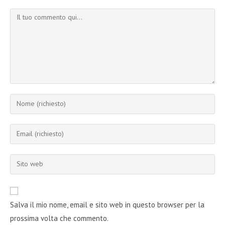
Commento
Inserisci
il
tuo
Inserisci
nome
il
o
tuo
Inserisci
nome
indirizzo
l'URL
utente
email
del
per
per
sito
commentare
Salva il mio nome, email e sito web in questo browser per la
commentare
web
prossima volta che commento.
(facoltativo)