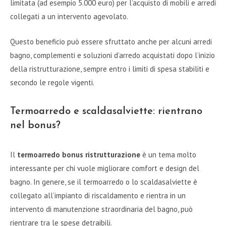
limitata (ad esempio 5.000 euro) per l’acquisto di mobili e arredi
collegati a un intervento agevolato.
Questo beneficio può essere sfruttato anche per alcuni arredi
bagno, complementi e soluzioni d’arredo acquistati dopo l’inizio
della ristrutturazione, sempre entro i limiti di spesa stabiliti e
secondo le regole vigenti.
Termoarredo e scaldasalviette: rientrano
nel bonus?
Il
termoarredo bonus ristrutturazione
è un tema molto
interessante per chi vuole migliorare comfort e design del
bagno. In genere, se il termoarredo o lo scaldasalviette è
collegato all’impianto di riscaldamento e rientra in un
intervento di manutenzione straordinaria del bagno, può
rientrare tra le spese detraibili.