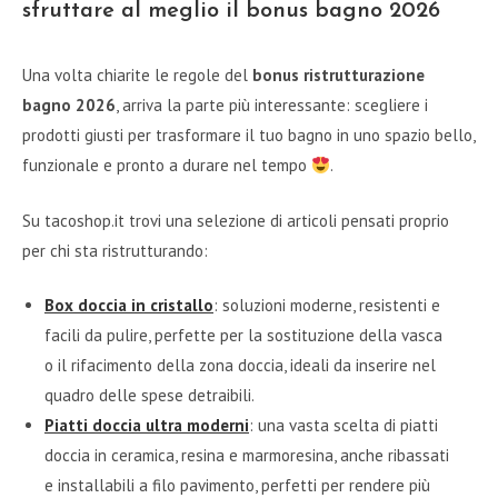
sfruttare al meglio il bonus bagno 2026
Una volta chiarite le regole del
bonus ristrutturazione
bagno 2026
, arriva la parte più interessante: scegliere i
prodotti giusti per trasformare il tuo bagno in uno spazio bello,
funzionale e pronto a durare nel tempo
.
Su tacoshop.it trovi una selezione di articoli pensati proprio
per chi sta ristrutturando:
Box doccia in cristallo
: soluzioni moderne, resistenti e
facili da pulire, perfette per la sostituzione della vasca
o il rifacimento della zona doccia, ideali da inserire nel
quadro delle spese detraibili.
Piatti doccia ultra moderni
: una vasta scelta di piatti
doccia in ceramica, resina e marmoresina, anche ribassati
e installabili a filo pavimento, perfetti per rendere più