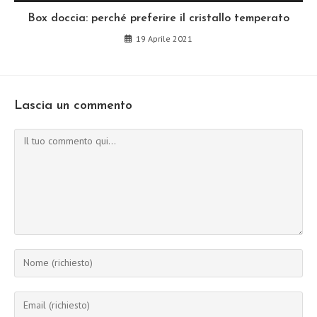
Box doccia: perché preferire il cristallo temperato
19 Aprile 2021
Lascia un commento
Commento
Inserisci
il
tuo
Inserisci
nome
il