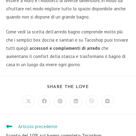
essere a muro e i mobiletti di diverse dimensioni, in modo da
sfruttare nel modo migliore tutto lo spazio disponibile anche
quando non si dispone di un grande bagno.
Come vedi la scelta dell’arredo bagno comprende molto più
che i semplici box doccia e sanitari e su Tacoshop puoi trovare
tutti quegli
accessori e complementi di arredo
che
aumentano il comfort della stanza e trasformano il bagno di
casa in un luogo da vivere ogni giorno.
SHARE
SHARE THE LOVE
THIS
CONTENT
Opens
Opens
Opens
Opens
Opens
Opens
in
in
in
in
in
in
a
a
a
a
a
a
new
new
new
new
new
new
window
window
window
window
window
window
Articolo precedente
Leggi
altri
Sconto del 10% sul bagno completo Tacoshop