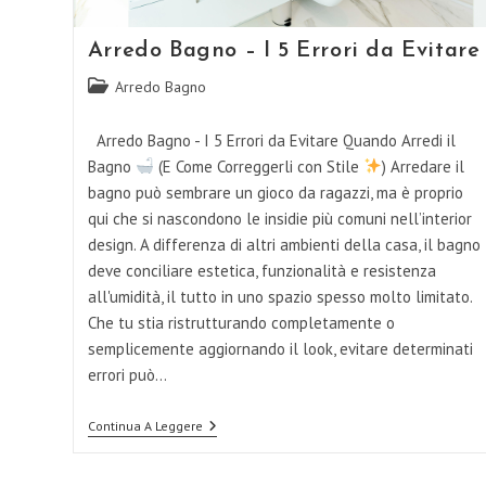
Arredo Bagno – I 5 Errori da Evitare
Categoria
Arredo Bagno
dell'articolo:
Arredo Bagno - I 5 Errori da Evitare Quando Arredi il
Bagno
(E Come Correggerli con Stile
) Arredare il
bagno può sembrare un gioco da ragazzi, ma è proprio
qui che si nascondono le insidie più comuni nell’interior
design. A differenza di altri ambienti della casa, il bagno
deve conciliare estetica, funzionalità e resistenza
all'umidità, il tutto in uno spazio spesso molto limitato.
Che tu stia ristrutturando completamente o
semplicemente aggiornando il look, evitare determinati
errori può…
Arredo
Continua A Leggere
Bagno
–
I