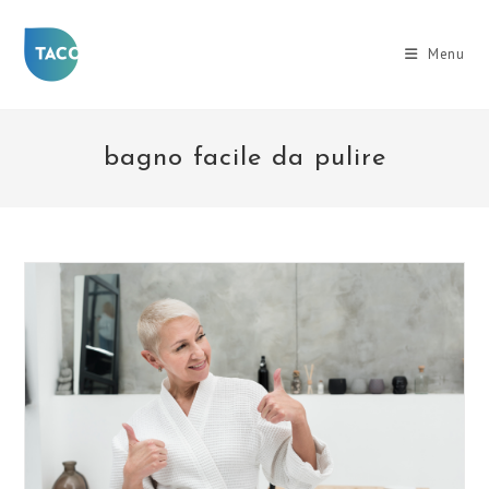
Salta
al
Menu
contenuto
bagno facile da pulire