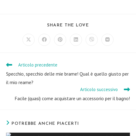
SHARE
SHARE THE LOVE
THIS
CONTENT
Opens
Opens
Opens
Opens
Opens
Opens
in
in
in
in
in
in
a
a
a
a
a
a
new
new
new
new
new
new
window
window
window
window
window
window
Articolo precedente
Leggi
altri
Specchio, specchio delle mie brame! Qual è quello giusto per
articoli
il mio reame?
Articolo successivo
Facile (quasi) come acquistare un accessorio per il bagno!
POTREBBE ANCHE PIACERTI