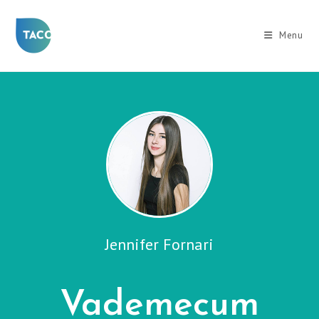
Salta
al
Menu
contenuto
Jennifer Fornari
Vademecum